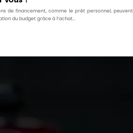
r vous ?
tions de financement, comme le prêt personnel, peuvent
isation du budget grâce à l’achat…