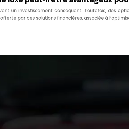
de luxe peut-il être avantageux pou
ouvent un investissement conséquent. Toutefois, des op
é offerte par ces solutions financières, associée à l’optim