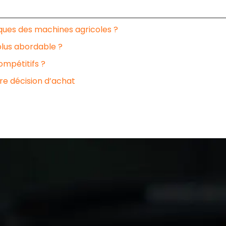
ques des machines agricoles ?
plus abordable ?
ompétitifs ?
re décision d’achat